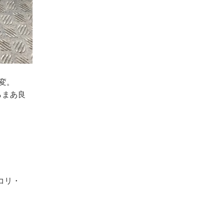
変。
らまあ良
コリ・